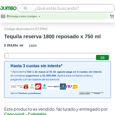
¿Qué estás buscando?
Entrega o retiro, tú eliges.
leche
:
0731962
huevos
Tequila reserva 1800 reposado x 750 ml
arroz
nutribela
$
354
,
65
x
ml
1800
papel higienico
galletas
1
/
1
aceite
Hasta 3 cuotas sin interés*
queso
*¡Aprovecha!
Del 1 de mayo al 31 de agosto paga en 3 cuotas sin interés
pollo
en compras
Aplica para compras online y
superiores a $1.500.000.
carne
pagando con las tarjetas de los bancos:
Aplican
Términos y condiciones
Este producto es vendido, facturado y entregado por
Cencosud - Colombia