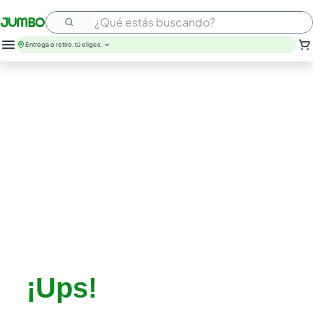
¿Qué estás buscando?
Entrega o retiro, tú eliges.
leche
huevos
arroz
papel higienico
galletas
aceite
queso
nutribela
pollo
cafe
¡Ups!