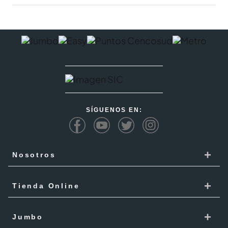
SÍGUENOS EN:
+
Nosotros
Cencosud
+
Tienda Online
Responsabilidad Social
Recoge en tienda
+
Trabaja con Nosotros
Jumbo
Cómo comprar