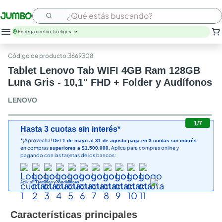
¿Qué estás buscando?
Entrega o retiro, tú eliges.
leche
:
3669308
huevos
Tablet Lenovo Tab WIFI 4GB Ram 128GB
arroz
Luna Gris - 10,1" FHD + Folder y Audífonos
papel higienico
galletas
LENOVO
aceite
queso
1
/
7
Hasta 3 cuotas sin interés*
cafe
*¡Aprovecha!
pollo
Del 1 de mayo al 31 de agosto paga en 3 cuotas sin interés
en compras
Aplica para compras online y
superiores a $1.500.000.
nutribela
pagando con las tarjetas de los bancos:
Aplican
Términos y condiciones
Características principales