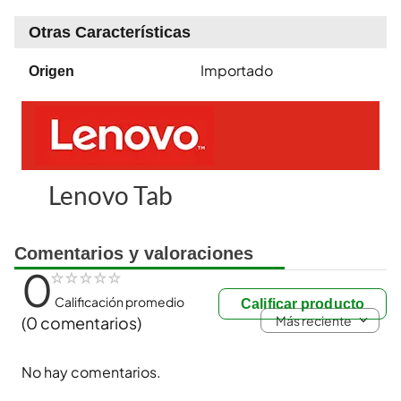
Otras Características
Importado
Origen
Comentarios y valoraciones
0
☆
☆
☆
☆
☆
Calificación promedio
Calificar producto
Más reciente
(0 comentarios)
No hay comentarios.