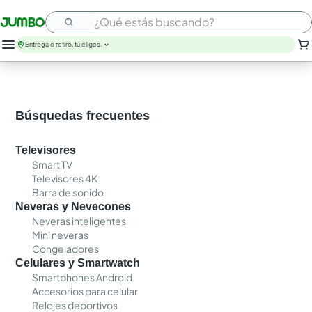
¿Qué estás buscando?
Entrega o retiro, tú eliges.
leche
huevos
arroz
Búsquedas frecuentes
papel higienico
galletas
Televisores
aceite
Smart TV
queso
Televisores 4K
nutribela
Barra de sonido
pollo
Neveras y Nevecones
cafe
Neveras inteligentes
Mini neveras
Congeladores
Celulares y Smartwatch
Smartphones Android
Accesorios para celular
Relojes deportivos