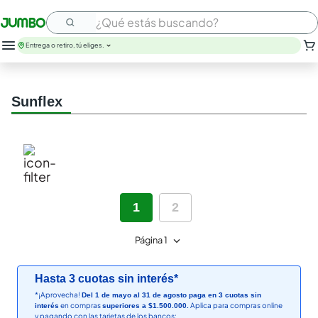
¿Qué estás buscando?
Entrega o retiro, tú eliges.
sunflex
1
2
Página 1
Hasta 3 cuotas sin interés*
*¡Aprovecha!
Del 1 de mayo al 31 de agosto paga en 3 cuotas sin
en compras
Aplica para compras online
interés
superiores a $1.500.000.
y pagando con las tarjetas de los bancos: