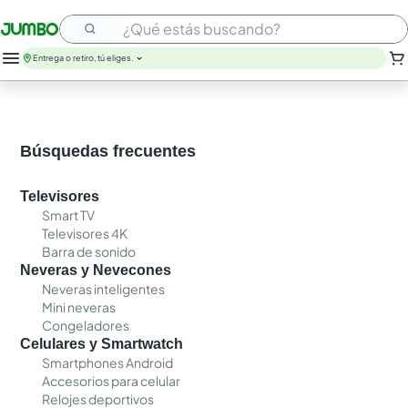
¿Qué estás buscando?
Entrega o retiro, tú eliges.
Búsquedas frecuentes
Televisores
Smart TV
Televisores 4K
Barra de sonido
Neveras y Nevecones
Neveras inteligentes
Mini neveras
Congeladores
Celulares y Smartwatch
Smartphones Android
Accesorios para celular
Relojes deportivos