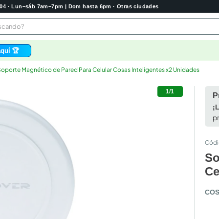
2004 · Lun–sáb 7am–7pm | Dom hasta 6pm · Otras ciudades
buscando?
quí 🏆
oporte Magnético de Pared Para Celular Cosas Inteligentes x2 Unidades
os
1/1
bela
P
 higienico
¡
p
tas
e
o
So
e
Ce
COS