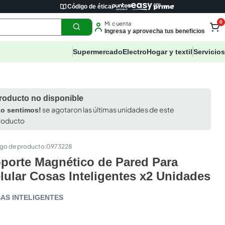
Código de ética
0
Mi cuenta
Ingresa y aprovecha tus beneficios
Supermercado
Electro
Hogar y textil
Servicios
roducto no disponible
se agotaron las últimas unidades de este
Lo sentimos!
roducto
:
0973228
porte Magnético de Pared Para
lular Cosas Inteligentes x2 Unidades
AS INTELIGENTES