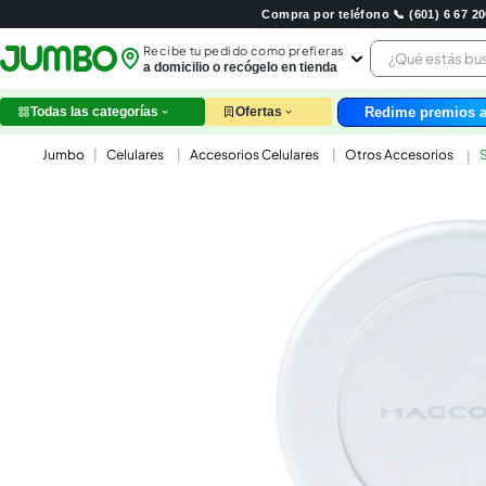
Compra por teléfono 📞 (601) 6 67 
¿Qué estás 
Recibe tu pedido como prefieras
a domicilio o recógelo en tienda
Redime premios a
Todas las categorías
Ofertas
leche
Celulares
Accesorios Celulares
Otros Accesorios
S
huev
arroz
nutri
papel
galle
aceit
ques
pollo
carn