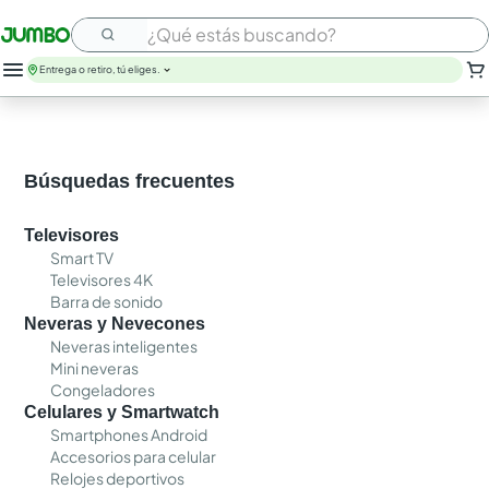
¿Qué estás buscando?
Entrega o retiro, tú eliges.
Búsquedas frecuentes
Televisores
Smart TV
Televisores 4K
Barra de sonido
Neveras y Nevecones
Neveras inteligentes
Mini neveras
Congeladores
Celulares y Smartwatch
Smartphones Android
Accesorios para celular
Relojes deportivos