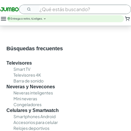
¿Qué estás buscando?
Entrega o retiro, tú eliges.
leche
huevos
arroz
Búsquedas frecuentes
nutribela
papel higienico
Televisores
galletas
Smart TV
aceite
Televisores 4K
queso
Barra de sonido
pollo
Neveras y Nevecones
carne
Neveras inteligentes
Mini neveras
Congeladores
Celulares y Smartwatch
Smartphones Android
Accesorios para celular
Relojes deportivos