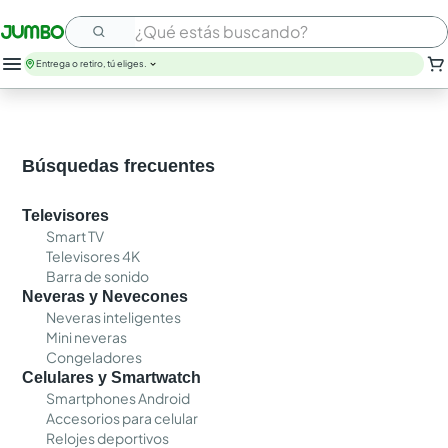
¿Qué estás buscando?
Entrega o retiro, tú eliges.
Búsquedas frecuentes
Televisores
Smart TV
Televisores 4K
Barra de sonido
Neveras y Nevecones
Neveras inteligentes
Mini neveras
Congeladores
Celulares y Smartwatch
Smartphones Android
Accesorios para celular
Relojes deportivos