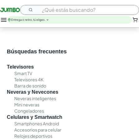
¿Qué estás buscando?
Entrega o retiro, tú eliges.
Búsquedas frecuentes
Televisores
Smart TV
Televisores 4K
Barra de sonido
Neveras y Nevecones
Neveras inteligentes
Mini neveras
Congeladores
Celulares y Smartwatch
Smartphones Android
Accesorios para celular
Relojes deportivos