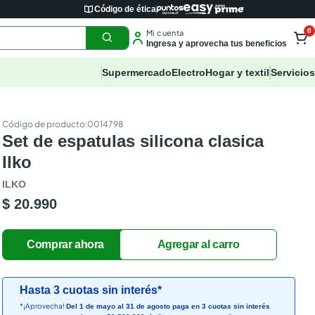
Código de ética
0
Mi cuenta
Ingresa y aprovecha tus beneficios
Supermercado
Electro
Hogar y textil
Servicios
:
0014798
Set de espatulas silicona clasica
Ilko
ILKO
$ 20.990
Hasta 3 cuotas sin interés*
*¡Aprovecha!
Del 1 de mayo al 31 de agosto paga en 3 cuotas sin interés