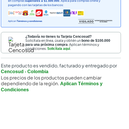
en compras
Aplica para compras online y
superiores a $1.500.000.
pagando con las tarjetas de los bancos:
Aplican
Términos y condiciones
¿Todavía no tienes tu Tarjeta Cencosud?
Solicítala en línea, úsala y obtén un
bono de $100.000
. Aplican términos y
para una próxima compra
condiciones.
.
Solicítala aquí
Este producto es vendido, facturado y entregado por
Cencosud - Colombia
Los precios de los productos pueden cambiar
dependiendo de la región.
Aplican Términos y
Condiciones