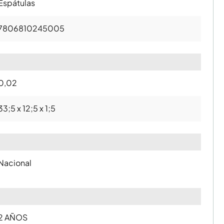
Espátulas
7806810245005
0,02
33;5 x 12;5 x 1;5
Nacional
2 AÑOS