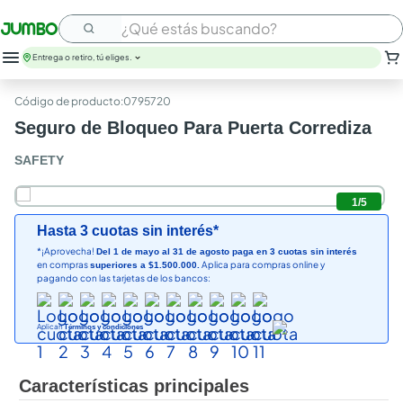
¿Qué estás buscando?
Entrega o retiro, tú eliges.
leche
:
0795720
huevos
Seguro de Bloqueo Para Puerta Corrediza
arroz
papel higienico
SAFETY
galletas
aceite
1
/
5
queso
Hasta 3 cuotas sin interés*
nutribela
*¡Aprovecha!
Del 1 de mayo al 31 de agosto paga en 3 cuotas sin interés
pollo
en compras
Aplica para compras online y
superiores a $1.500.000.
cafe
pagando con las tarjetas de los bancos:
Aplican
Términos y condiciones
Características principales