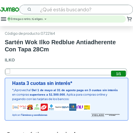
¿Qué estás buscando?
Entrega o retiro, tú eliges.
:
0722164
Sartén Wok Ilko Redblue Antiadherente
Con Tapa 28Cm
ILKO
1
/
1
Hasta 3 cuotas sin interés*
*¡Aprovecha!
Del 1 de mayo al 31 de agosto paga en 3 cuotas sin interés
en compras
Aplica para compras online y
superiores a $1.500.000.
pagando con las tarjetas de los bancos:
Aplican
Términos y condiciones