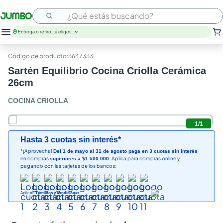
¿Qué estás buscando?
Entrega o retiro, tú eliges.
leche
:
3647333
huevos
Sartén Equilibrio Cocina Criolla Cerámica
arroz
26cm
nutribela
papel higienico
COCINA CRIOLLA
galletas
aceite
1
/
1
queso
Hasta 3 cuotas sin interés*
pollo
*¡Aprovecha!
Del 1 de mayo al 31 de agosto paga en 3 cuotas sin interés
carne
en compras
Aplica para compras online y
superiores a $1.500.000.
pagando con las tarjetas de los bancos:
Aplican
Términos y condiciones