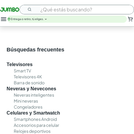
¿Qué estás buscando?
Entrega o retiro, tú eliges.
Búsquedas frecuentes
Televisores
Smart TV
Televisores 4K
Barra de sonido
Neveras y Nevecones
Neveras inteligentes
Mini neveras
Congeladores
Celulares y Smartwatch
Smartphones Android
Accesorios para celular
Relojes deportivos