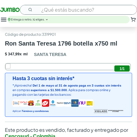
¿Qué estás buscando?
Entrega o retiro, tú eliges.
:
3319901
Ron Santa Teresa 1796 botella x750 ml
$
347
,
99
x
ml
SANTA TERESA
1
/
1
Hasta 3 cuotas sin interés*
*¡Aprovecha!
Del 1 de mayo al 31 de agosto paga en 3 cuotas sin interés
en compras
Aplica para compras online y
superiores a $1.500.000.
pagando con las tarjetas de los bancos:
Aplican
Términos y condiciones
Este producto es vendido, facturado y entregado por
Cencosud - Colombia