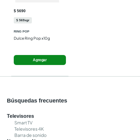
$ 5690
$
569
gr
x
RING POP
Dulce Ring Pop x10g
Agregar
Búsquedas frecuentes
Televisores
Smart TV
Televisores 4K
Barra de sonido