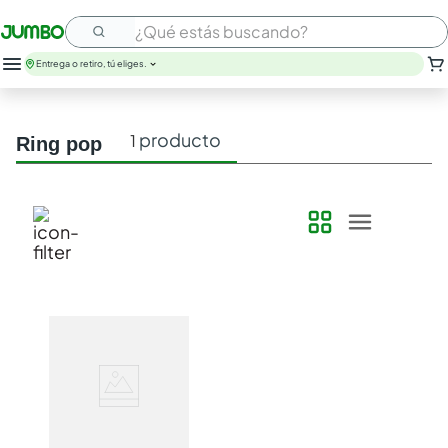
¿Qué estás buscando?
Entrega o retiro, tú eliges.
producto
1
ring pop