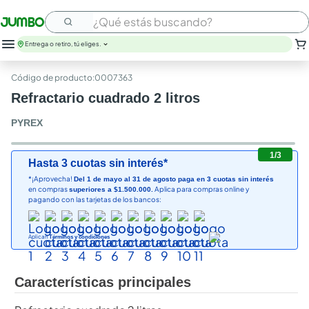
¿Qué estás buscando?
Entrega o retiro, tú eliges.
:
0007363
Refractario cuadrado 2 litros
PYREX
1
/
3
Hasta 3 cuotas sin interés*
*¡Aprovecha!
Del 1 de mayo al 31 de agosto paga en 3 cuotas sin interés
en compras
Aplica para compras online y
superiores a $1.500.000.
pagando con las tarjetas de los bancos:
Aplican
Términos y condiciones
Características principales