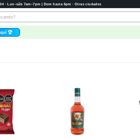
2004 · Lun–sáb 7am–7pm | Dom hasta 6pm · Otras ciudades
buscando?
quí 🏆
os
 higienico
bela
tas
e
o
e