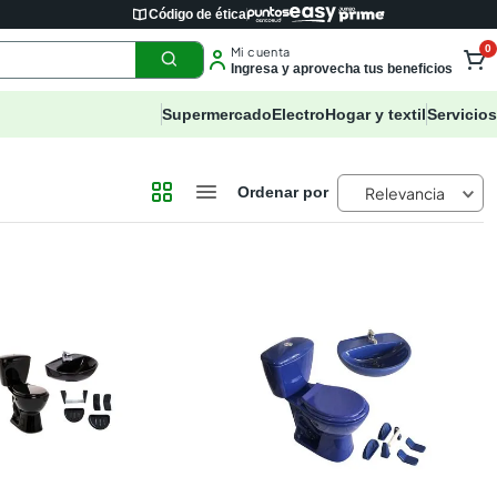
Código de ética
0
Mi cuenta
Ingresa y aprovecha tus beneficios
Supermercado
Electro
Hogar y textil
Servicios
Relevancia