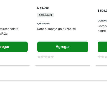
$ 64.990
$ 509.
$
92
,
84
ml
x
CORON
QUIMBAYA
Combo 
as chocolate  
Ron Quimbaya gold x700ml
negro
x17.2g
regar
Agregar
☆
☆
☆
☆
☆
☆
☆