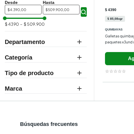
$
$
$ 4390
$
85
,
08
gr
x
$ 4390
–
$ 509.900
QUIMBAYAS
Galletas quimbay
Departamento
paquetes x3und 
baños
Categoría
Ag
supermercado
sanitarios y lavamanos
☆
☆
☆
☆
☆
pasabocas
vinos y licores
sanitarios y asientos
Marca
galletas dulces
ron
CORONA
QUIMBAYA
QUIMBAYAS
VESSANTI
Búsquedas frecuentes