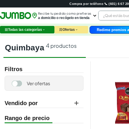
Compra por teléfono 📞 (601) 6 67 
¿Qué estás 
Recibe tu pedido como prefieras
a domicilio o recógelo en tienda
Redime premios a
Todas las categorías
Ofertas
leche
huev
4
productos
quimbaya
arroz
papel
nutri
Filtros
galle
aceit
ques
pollo
carn
Vendido por
jumbo
marketplace