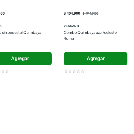
900
$ 404.900
$ 494.900
A
VESSANTI
sin pedestal Quimbaya 
Combo Quimbaya azul/celeste 
Roma
Agregar
Agregar
☆
☆
☆
☆
☆
☆
☆
☆