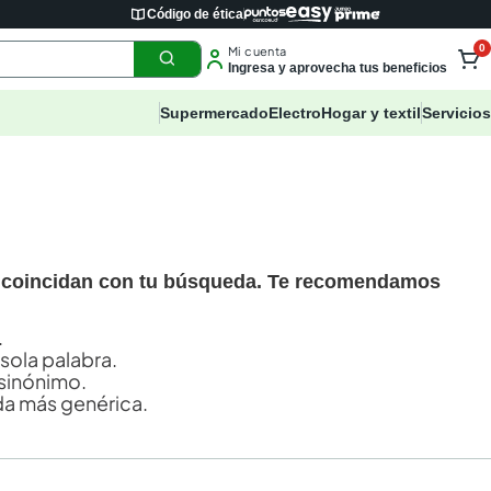
Código de ética
0
Mi cuenta
Ingresa y aprovecha tus beneficios
Supermercado
Electro
Hogar y textil
Servicios
 coincidan con tu búsqueda. Te recomendamos
.
 sola palabra.
sinónimo.
a más genérica.