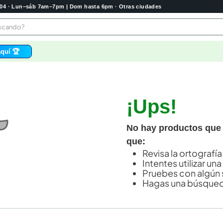
2004 · Lun–sáb 7am–7pm | Dom hasta 6pm · Otras ciudades
buscando?
quí 🏆
os
 higienico
¡Ups!
tas
e
No hay productos que
o
que:
bela
Revisa la ortografía
Intentes utilizar una
Pruebes con algún 
Hagas una búsqued