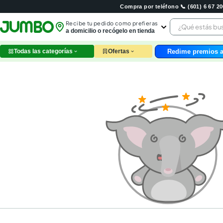
Compra por teléfono 📞 (601) 6 67 
¿Qué estás 
Recibe tu pedido como prefieras
a domicilio o recógelo en tienda
Redime premios a
Todas las categorías
Ofertas
leche
huev
arroz
papel
galle
aceit
ques
nutri
pollo
cafe