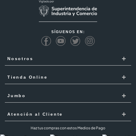
SÍGUENOS EN:
+
Nosotros
Cencosud
+
Tienda Online
Responsabilidad Social
Recoge en tienda
+
Trabaja con Nosotros
Jumbo
Cómo comprar
Proveedores
Localiza Tienda
+
Mis Pedidos
Atención al Cliente
Código de ética
Tarjeta Cencosud
Términos y Condiciones Jumbo al 100 agosto 2026
PQR
Haz tus compras con estos Medios de Pago
Puntos Cencosud