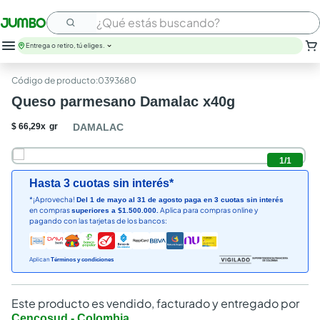
¿Qué estás buscando?
Entrega o retiro, tú eliges.
:
0393680
Queso parmesano Damalac x40g
$
66
,
29
x
gr
DAMALAC
1
/
1
Hasta 3 cuotas sin interés*
*¡Aprovecha!
Del 1 de mayo al 31 de agosto paga en 3 cuotas sin interés
en compras
Aplica para compras online y
superiores a $1.500.000.
pagando con las tarjetas de los bancos:
Aplican
Términos y condiciones
Este producto es vendido, facturado y entregado por
Cencosud - Colombia