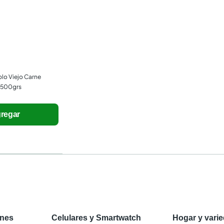
o Viejo Carne 
x500grs
regar
ones
Celulares y Smartwatch
Hogar y vari