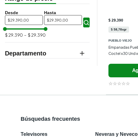
$
$
$ 29.390
$
58
,
78
gr
x
$ 29.390
–
$ 29.390
PUEBLO VIEJO
Empanadas Puebl
Departamento
Coctel x30 Und 
supermercado
Ag
☆
☆
☆
☆
☆
Búsquedas frecuentes
Televisores
Neveras y Nevec