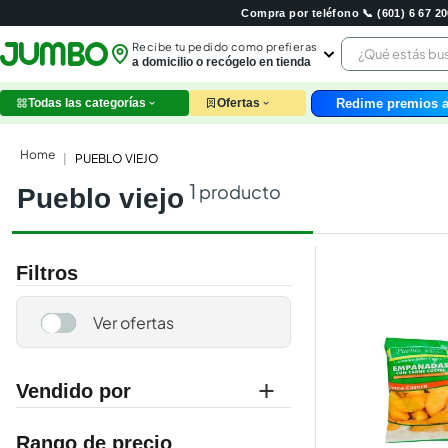
Compra por teléfono 📞 (601) 6 67 
¿Qué estás 
Recibe tu pedido como prefieras
a domicilio o recógelo en tienda
Redime premios a
Todas las categorías
Ofertas
leche
huev
PUEBLO VIEJO
arroz
1
producto
pueblo viejo
nutri
papel
galle
aceit
Filtros
ques
pollo
carn
Vendido por
jumbo