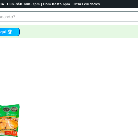
2004 · Lun–sáb 7am–7pm | Dom hasta 6pm · Otras ciudades
buscando?
quí 🏆
os
bela
 higienico
tas
e
o
e