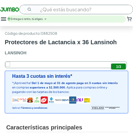
¿Qué estás buscando?
Entrega o retiro, tú eliges.
leche
:
0882508
huevos
Protectores de Lactancia x 36 Lansinoh
arroz
nutribela
LANSINOH
papel higienico
galletas
1
/
3
aceite
Hasta 3 cuotas sin interés*
queso
*¡Aprovecha!
Del 1 de mayo al 31 de agosto paga en 3 cuotas sin interés
pollo
en compras
Aplica para compras online y
superiores a $1.500.000.
carne
pagando con las tarjetas de los bancos:
Aplican
Términos y condiciones
Características principales