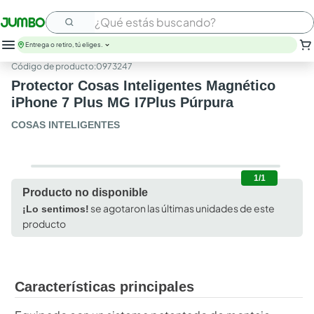
¿Qué estás buscando?
Entrega o retiro, tú eliges.
:
0973247
leche
Protector Cosas Inteligentes Magnético
huevos
iPhone 7 Plus MG I7Plus Púrpura
arroz
papel higienico
COSAS INTELIGENTES
galletas
aceite
queso
1/1
nutribela
Producto no disponible
pollo
se agotaron las últimas unidades de este
¡Lo sentimos!
cafe
producto
Características principales