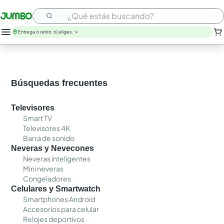
¿Qué estás buscando?
Entrega o retiro, tú eliges.
Búsquedas frecuentes
Televisores
Smart TV
Televisores 4K
Barra de sonido
Neveras y Nevecones
Neveras inteligentes
Mini neveras
Congeladores
Celulares y Smartwatch
Smartphones Android
Accesorios para celular
Relojes deportivos