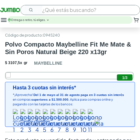
¿Qué estás buscando?
Entrega o retiro, tú eliges.
:
0945240
Polvo Compacto Maybelline Fit Me Mate &
Sin Poros Natural Beige 220 x13gr
$
3107
,
5
x
gr
MAYBELLINE
1
/
3
Hasta 3 cuotas sin interés*
*¡Aprovecha!
Del 1 de mayo al 31 de agosto paga en 3 cuotas sin interés
en compras
Aplica para compras online y
superiores a $1.500.000.
pagando con las tarjetas de los bancos:
Aplican
Términos y condiciones