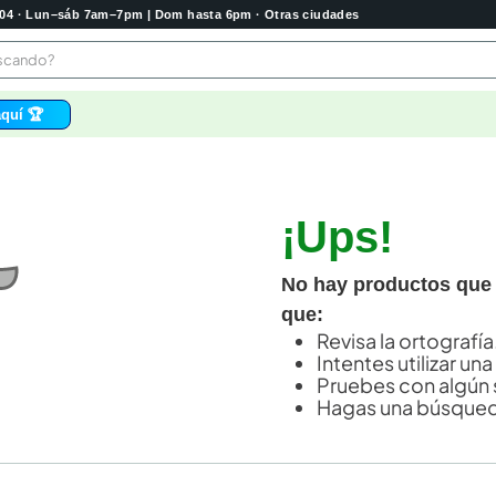
2004 · Lun–sáb 7am–7pm | Dom hasta 6pm · Otras ciudades
buscando?
quí 🏆
os
bela
¡Ups!
 higienico
tas
No hay productos que
e
que:
o
Revisa la ortografía
Intentes utilizar una
e
Pruebes con algún 
Hagas una búsqued