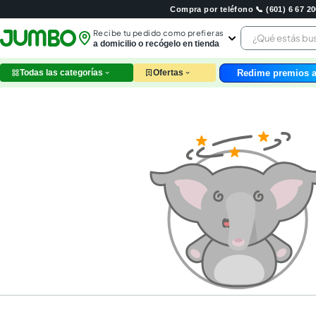
Compra por teléfono 📞 (601) 6 67 
¿Qué estás 
Recibe tu pedido como prefieras
a domicilio o recógelo en tienda
Redime premios a
Todas las categorías
Ofertas
leche
huev
arroz
nutri
papel
galle
aceit
ques
pollo
carn