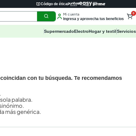
Código de ética
0
Mi cuenta
Ingresa y aprovecha tus beneficios
Supermercado
Electro
Hogar y textil
Servicios
 coincidan con tu búsqueda. Te recomendamos
.
 sola palabra.
sinónimo.
a más genérica.