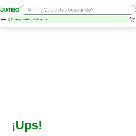
¿Qué estás buscando?
Entrega o retiro, tú eliges.
leche
huevos
arroz
papel higienico
nutribela
galletas
aceite
queso
pollo
carne
¡Ups!