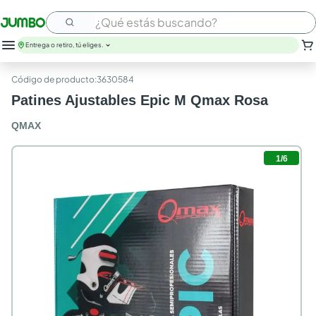
¿Qué estás buscando?
Entrega o retiro, tú eliges.
:
3630584
Patines Ajustables Epic M Qmax Rosa
QMAX
1
/
6