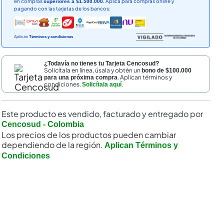
en compras
Aplica para compras online y
superiores a $1.500.000.
pagando con las tarjetas de los bancos:
Aplican
Términos y condiciones
¿Todavía no tienes tu Tarjeta Cencosud?
Solicítala en línea, úsala y obtén un
bono de $100.000
. Aplican términos y
para una próxima compra
condiciones.
.
Solicítala aquí
nal
Este producto es vendido, facturado y entregado por
Cencosud - Colombia
Los precios de los productos pueden cambiar
dependiendo de la región.
Aplican Términos y
Condiciones