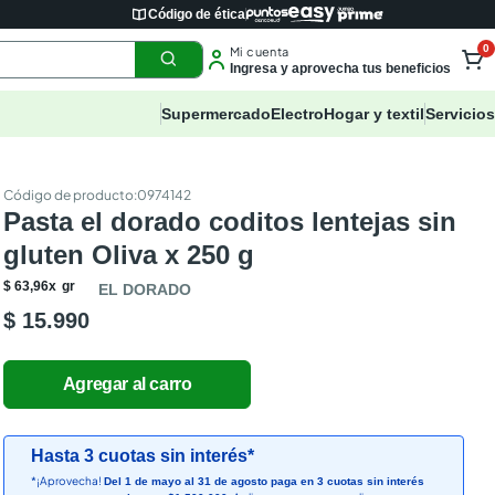
Código de ética
0
Mi cuenta
Ingresa y aprovecha tus beneficios
Supermercado
Electro
Hogar y textil
Servicios
:
0974142
Pasta el dorado coditos lentejas sin
gluten Oliva x 250 g
$
63
,
96
x
gr
EL DORADO
$ 15.990
Hasta 3 cuotas sin interés*
*¡Aprovecha!
Del 1 de mayo al 31 de agosto paga en 3 cuotas sin interés