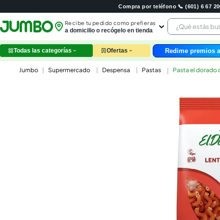
Compra por teléfono 📞 (601) 6 67 
¿Qué estás 
Recibe tu pedido como prefieras
a domicilio o recógelo en tienda
Redime premios a
Todas las categorías
Ofertas
leche
Supermercado
Despensa
Pastas
Pasta el dorado c
huev
arroz
papel
galle
aceit
ques
nutri
pollo
cafe