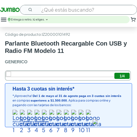
¿Qué estás buscando?
Entrega o retiro, tú eliges.
:
IZ20000101492
Parlante Bluetooth Recargable Con USB y
Radio FM Modelo 11
GENERICO
1
/
4
Hasta 3 cuotas sin interés*
*¡Aprovecha!
Del 1 de mayo al 31 de agosto paga en 3 cuotas sin interés
en compras
Aplica para compras online y
superiores a $1.500.000.
pagando con las tarjetas de los bancos:
Aplican
Términos y condiciones