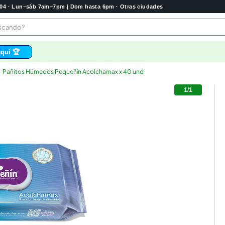
2004 · Lun–sáb 7am–7pm | Dom hasta 6pm · Otras ciudades
buscando?
quí 🏆
Pañitos Húmedos Pequeñín Acolchamax x 40 und
os
1
/
1
bela
 higienico
tas
e
o
e