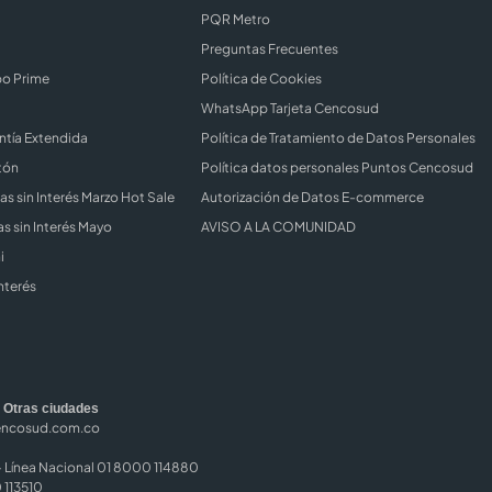
PQR Metro
Preguntas Frecuentes
bo Prime
Política de Cookies
WhatsApp Tarjeta Cencosud
ntía Extendida
Política de Tratamiento de Datos Personales
tón
Política datos personales Puntos Cencosud
s sin Interés Marzo Hot Sale
Autorización de Datos E-commerce
s sin Interés Mayo
AVISO A LA COMUNIDAD
i
nterés
|
Otras ciudades
encosud.com.co
Línea Nacional 01 8000 114880
 113510