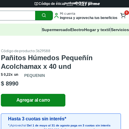
Código de ética
0
Mi cuenta
Ingresa y aprovecha tus beneficios
Supermercado
Electro
Hogar y textil
Servicios
:
3629588
Pañitos Húmedos Pequeñín
Acolchamax x 40 und
$
0
,
22
x
un
PEQUENIN
$ 8990
Hasta 3 cuotas sin interés*
*¡Aprovecha!
Del 1 de mayo al 31 de agosto paga en 3 cuotas sin interés