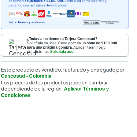
en compras
Aplica para compras online y
superiores a $1.500.000.
pagando con las tarjetas de los bancos:
Aplican
Términos y condiciones
¿Todavía no tienes tu Tarjeta Cencosud?
Solicítala en línea, úsala y obtén un
bono de $100.000
. Aplican términos y
para una próxima compra
condiciones.
.
Solicítala aquí
Este producto es vendido, facturado y entregado por
Cencosud - Colombia
Los precios de los productos pueden cambiar
dependiendo de la región.
Aplican Términos y
Condiciones