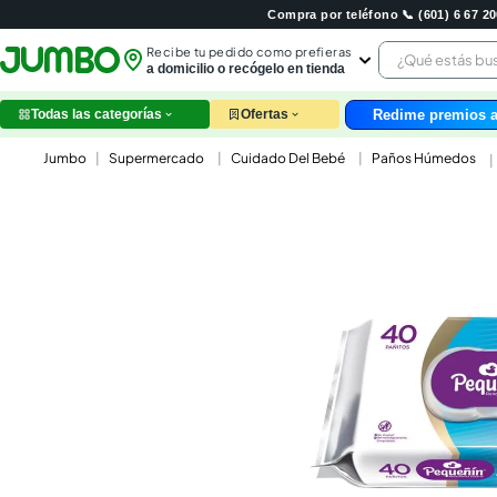
Compra por teléfono 📞 (601) 6 67 
¿Qué estás 
Recibe tu pedido como prefieras
a domicilio o recógelo en tienda
Redime premios a
Todas las categorías
Ofertas
leche
Supermercado
Cuidado Del Bebé
Paños Húmedos
huev
arroz
nutri
papel
galle
aceit
ques
pollo
carn