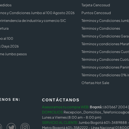
Pedidos
Tarjeta Cencosud
inos y Condiciones Jumbo al 100 Agosto 2026
Puntos Cencosud
rintendencia de industria y comercio SIC
Términos y Condiciones Jum
rtura
Términos y Condiciones
Terminos y Condiciones Gara
o al 100
Términos y condiciones Mara
k Days 2026
Términos y Condiciones Cuota
me Jumbo pesos
Términos y Condicones Cuota
Términos y condiciones Panin
Términos y Condiciones 0% i
Ofertas Hot Sale
ENOS EN:
CONTÁCTANOS
Asesoramos tu compra WEB:
(601)667 2004 
Bogotá:
DOMICILIOS
Recepcion_Domicilios_Telefonicos@c
Lunes a Viernes (8:00 am – 8:00 pm)
SERVICIO AL CLIENTE:
Jumbo Bogotá 601-3489888 – 
Metro Bogotá 601-3582222 – Línea Nacional 01 8000