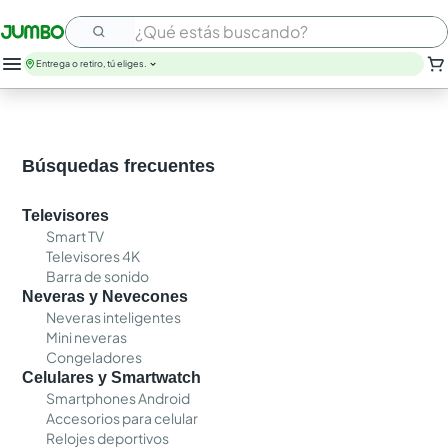
¿Qué estás buscando?
Entrega o retiro, tú eliges.
leche
huevos
arroz
Búsquedas frecuentes
papel higienico
galletas
Televisores
aceite
Smart TV
queso
Televisores 4K
nutribela
Barra de sonido
pollo
Neveras y Nevecones
cafe
Neveras inteligentes
Mini neveras
Congeladores
Celulares y Smartwatch
Smartphones Android
Accesorios para celular
Relojes deportivos