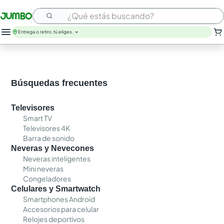
¿Qué estás buscando?
Entrega o retiro, tú eliges.
Búsquedas frecuentes
Televisores
Smart TV
Televisores 4K
Barra de sonido
Neveras y Nevecones
Neveras inteligentes
Mini neveras
Congeladores
Celulares y Smartwatch
Smartphones Android
Accesorios para celular
Relojes deportivos