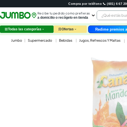
Compra por teléfono 📞 (601) 6 67 
¿Qué estás 
Recibe tu pedido como prefieras
a domicilio o recógelo en tienda
Redime premios a
Todas las categorías
Ofertas
leche
Supermercado
Bebidas
Jugos, Refrescos Y Maltas
huev
arroz
papel
nutri
galle
aceit
ques
pollo
carn