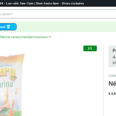
2004 · Lun–sáb 7am–7pm | Dom hasta 6pm · Otras ciudades
buscando?
quí 🏆
Néctar canary mandarina bolsa x 1 l
os
1/1
 higienico
P
bela
¡
p
tas
e
o
Né
e
$
4
,
4