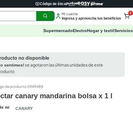
Código de ética
0
Mi cuenta
Ingresa y aprovecha tus beneficios
Supermercado
Electro
Hogar y textil
Servicios
roducto no disponible
se agotaron las últimas unidades de este
Lo sentimos!
roducto
:
0969488
ctar canary mandarina bolsa x 1 l
9
x
ml
CANARY