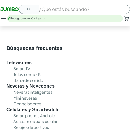
¿Qué estás buscando?
Entrega o retiro, tú eliges.
Búsquedas frecuentes
Televisores
Smart TV
Televisores 4K
Barra de sonido
Neveras y Nevecones
Neveras inteligentes
Mini neveras
Congeladores
Celulares y Smartwatch
Smartphones Android
Accesorios para celular
Relojes deportivos