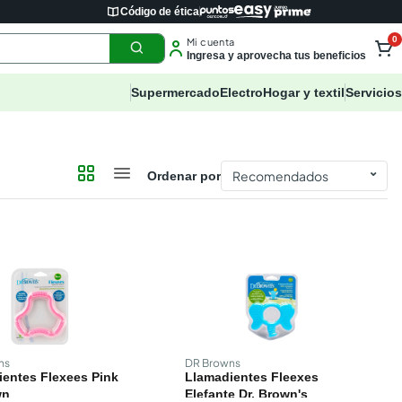
Código de ética
0
Mi cuenta
Ingresa y aprovecha tus beneficios
Supermercado
Electro
Hogar y textil
Servicios
⌄
Ordenar por
ns
DR Browns
entes Flexees Pink
Llamadientes Fleexes
wn
Elefante Dr. Brown's