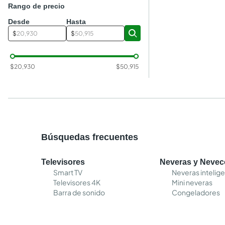
Rango de precio
Desde
Hasta
$
$
$
20,930
$
50,915
Búsquedas frecuentes
Televisores
Neveras y Neve
Smart TV
Neveras intelig
Televisores 4K
Mini neveras
Barra de sonido
Congeladores