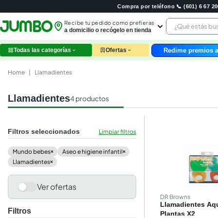
Compra por teléfono 📞 (601) 6 67 
¿Qué estás 
Recibe tu pedido como prefieras
a domicilio o recógelo en tienda
Redime premios a
Todas las categorías
Ofertas
leche
huev
Home
|
Llamadientes
arroz
papel
Llamadientes
4
productos
nutri
galle
aceit
Filtros seleccionados
Limpiar filtros
ques
pollo
mundo bebes
aseo e higiene infantil
×
×
carn
llamadientes
×
Ver ofertas
DR Browns
Llamadientes Aq
Filtros
Plantas X2