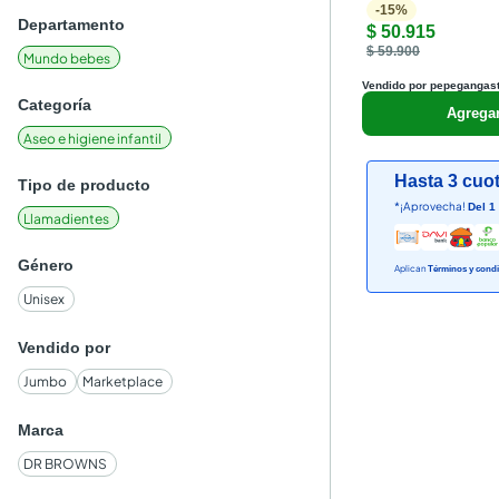
-
15
%
Departamento
$ 50.915
$ 59.900
Mundo bebes
Vendido por pepegangast
Categoría
Agrega
Aseo e higiene infantil
Hasta 3 cuot
Tipo de producto
*¡Aprovecha!
Del 1
Llamadientes
Género
Aplican
Términos y condi
Unisex
Vendido por
Jumbo
Marketplace
Marca
DR BROWNS