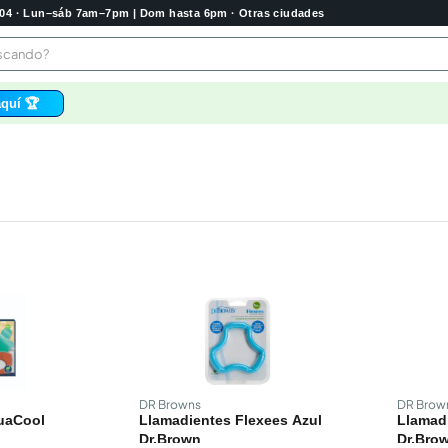
2004 · Lun–sáb 7am–7pm | Dom hasta 6pm · Otras ciudades
buscando?
quí 🏆
os
 higienico
bela
tas
e
o
e
DR Browns
DR Brow
uaCool
Llamadientes Flexees Azul
Llamadi
Dr.Brown
Dr.Bro