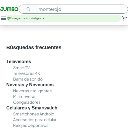
¿Qué estás buscando?
SIN SUGERENCIAS
Entrega o retiro, tú eliges.
Búsquedas frecuentes
Televisores
Smart TV
Televisores 4K
Barra de sonido
Neveras y Nevecones
Neveras inteligentes
Mini neveras
Congeladores
Celulares y Smartwatch
Smartphones Android
Accesorios para celular
Relojes deportivos