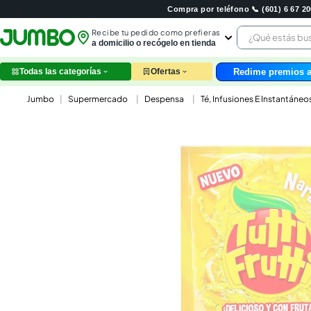
Compra por teléfono 📞 (601) 6 67 
¿Qué estás 
Recibe tu pedido como prefieras
a domicilio o recógelo en tienda
Redime premios a
Todas las categorías
Ofertas
leche
Supermercado
Despensa
Té, Infusiones E Instantáneo
huev
arroz
papel
nutri
galle
aceit
ques
pollo
carn