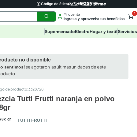
Código de ética
0
Mi cuenta
Ingresa y aprovecha tus beneficios
Supermercado
Electro
Hogar y textil
Servicios
roducto no disponible
se agotaron las últimas unidades de este
Lo sentimos!
roducto
:
3328728
zcla Tutti Frutti naranja en polvo
8gr
78
x
gr
TUTTI FRUTTI