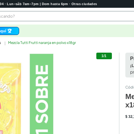
2004 · Lun–sáb 7am–7pm | Dom hasta 6pm · Otras ciudades
buscando?
quí 🏆
s
Mezcla Tutti Frutti naranja en polvo x18gr
os
1/1
 higienico
P
bela
¡
p
tas
e
o
Me
e
x1
$
32
,