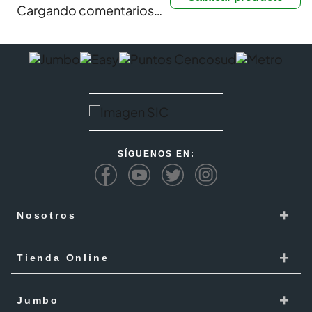
Cargando comentarios…
SÍGUENOS EN:
+
Nosotros
Cencosud
+
Tienda Online
Responsabilidad Social
Recoge en tienda
+
Trabaja con Nosotros
Jumbo