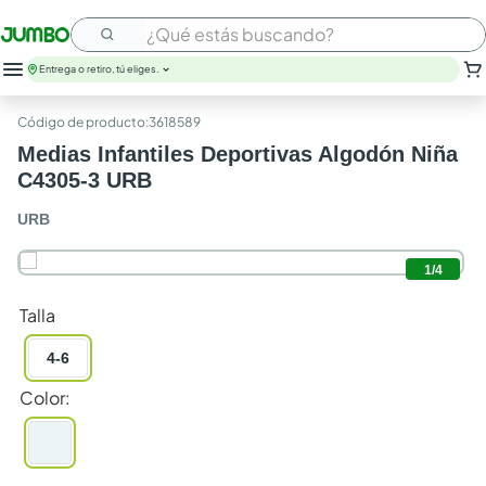
¿Qué estás buscando?
Entrega o retiro, tú eliges.
:
3618589
Medias Infantiles Deportivas Algodón Niña
C4305-3 URB
URB
1
/
4
Talla
4-6
Color
: