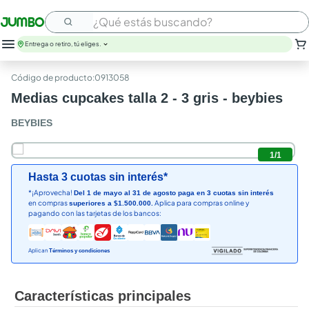
¿Qué estás buscando?
Entrega o retiro, tú eliges.
:
0913058
Medias cupcakes talla 2 - 3 gris - beybies
BEYBIES
1
/
1
Hasta 3 cuotas sin interés*
*¡Aprovecha!
Del 1 de mayo al 31 de agosto paga en 3 cuotas sin interés
en compras
Aplica para compras online y
superiores a $1.500.000.
pagando con las tarjetas de los bancos:
Aplican
Términos y condiciones
Características principales