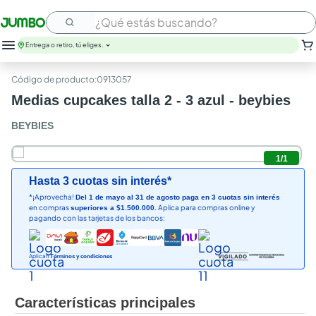
¿Qué estás buscando?
Entrega o retiro, tú eliges.
:
0913057
Medias cupcakes talla 2 - 3 azul - beybies
BEYBIES
1
/
1
Hasta 3 cuotas sin interés*
*¡Aprovecha!
Del 1 de mayo al 31 de agosto paga en 3 cuotas sin interés
en compras
Aplica para compras online y
superiores a $1.500.000.
pagando con las tarjetas de los bancos:
Aplican
Términos y condiciones
Características principales