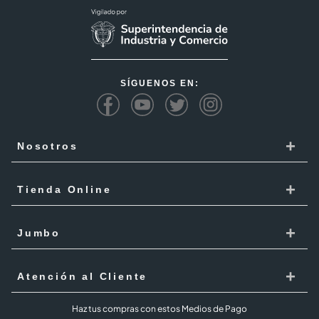
SÍGUENOS EN:
+
Nosotros
Cencosud
+
Tienda Online
Responsabilidad Social
Recoge en tienda
+
Trabaja con Nosotros
Jumbo
Cómo comprar
Proveedores
Localiza Tienda
+
Mis Pedidos
Atención al Cliente
Código de ética
Tarjeta Cencosud
Términos y Condiciones Jumbo al 100 agosto 2026
PQR
Haz tus compras con estos Medios de Pago