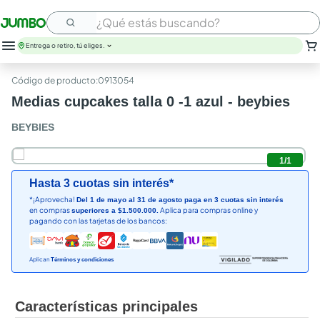
¿Qué estás buscando?
Entrega o retiro, tú eliges.
leche
:
0913054
huevos
Medias cupcakes talla 0 -1 azul - beybies
arroz
papel higienico
BEYBIES
galletas
aceite
1
/
1
queso
Hasta 3 cuotas sin interés*
nutribela
*¡Aprovecha!
Del 1 de mayo al 31 de agosto paga en 3 cuotas sin interés
pollo
en compras
Aplica para compras online y
superiores a $1.500.000.
cafe
pagando con las tarjetas de los bancos:
Aplican
Términos y condiciones
Características principales