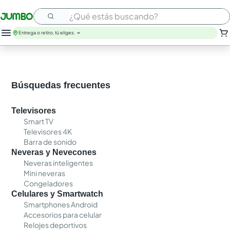
¿Qué estás buscando?
Entrega o retiro, tú eliges.
leche
huevos
arroz
Búsquedas frecuentes
papel higienico
nutribela
Televisores
galletas
Smart TV
aceite
Televisores 4K
queso
Barra de sonido
pollo
Neveras y Nevecones
carne
Neveras inteligentes
Mini neveras
Congeladores
Celulares y Smartwatch
Smartphones Android
Accesorios para celular
Relojes deportivos