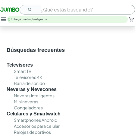
¿Qué estás buscando?
Entrega o retiro, tú eliges.
Búsquedas frecuentes
Televisores
Smart TV
Televisores 4K
Barra de sonido
Neveras y Nevecones
Neveras inteligentes
Mini neveras
Congeladores
Celulares y Smartwatch
Smartphones Android
Accesorios para celular
Relojes deportivos