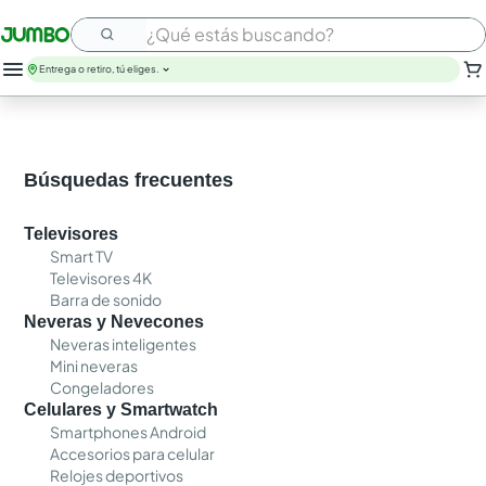
¿Qué estás buscando?
Entrega o retiro, tú eliges.
leche
huevos
arroz
Búsquedas frecuentes
nutribela
papel higienico
Televisores
galletas
Smart TV
aceite
Televisores 4K
queso
Barra de sonido
pollo
Neveras y Nevecones
carne
Neveras inteligentes
Mini neveras
Congeladores
Celulares y Smartwatch
Smartphones Android
Accesorios para celular
Relojes deportivos