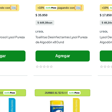
ndo con
+10%
pagando con
+10%
$ 35.950
$ 17.850
$
449
,
38
un
$
48
,
24
x
x
LYSOL
LYSOL
osol Lysol Pureza 
Toallitas Desinfectantes Lysol Pureza 
Lysol De
de Algodón x80und
Algodón
gar
Agregar
☆
☆
☆
☆
☆
☆
☆
☆
con
con