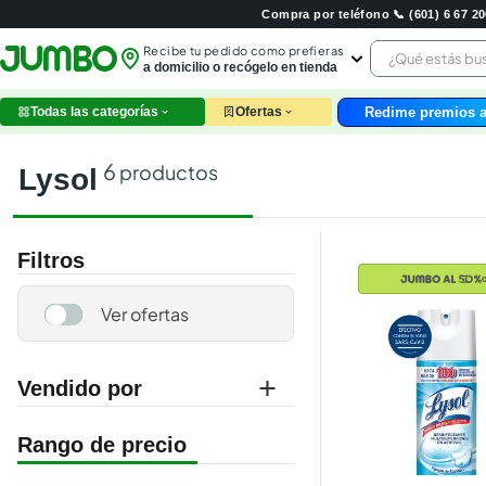
Compra por teléfono 📞 (601) 6 67 
¿Qué estás 
Recibe tu pedido como prefieras
a domicilio o recógelo en tienda
Redime premios a
Todas las categorías
Ofertas
leche
huev
6
productos
lysol
arroz
papel
galle
Filtros
aceit
ques
nutri
pollo
cafe
Vendido por
jumbo