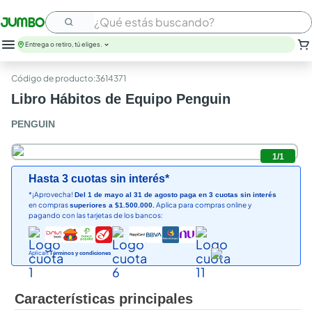
¿Qué estás buscando?
Entrega o retiro, tú eliges.
leche
:
3614371
huevos
Libro Hábitos de Equipo Penguin
arroz
nutribela
PENGUIN
papel higienico
galletas
1
/
1
aceite
Hasta 3 cuotas sin interés*
queso
*¡Aprovecha!
Del 1 de mayo al 31 de agosto paga en 3 cuotas sin interés
pollo
en compras
Aplica para compras online y
superiores a $1.500.000.
carne
pagando con las tarjetas de los bancos:
Aplican
Términos y condiciones
Características principales