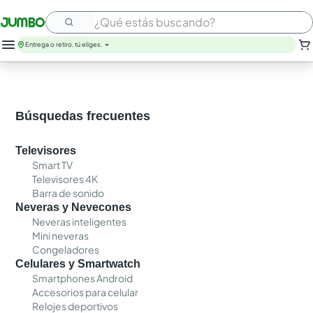
¿Qué estás buscando?
Entrega o retiro, tú eliges.
Búsquedas frecuentes
Televisores
Smart TV
Televisores 4K
Barra de sonido
Neveras y Nevecones
Neveras inteligentes
Mini neveras
Congeladores
Celulares y Smartwatch
Smartphones Android
Accesorios para celular
Relojes deportivos